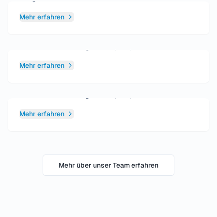
Mehr erfahren
Frau Annette Rövekamp
Medizinische Fachangestellte (MFA)
Mehr erfahren
Frau Marina Wagner
Medizinische Fachangestellte (MFA)
Mehr erfahren
Mehr über unser Team erfahren