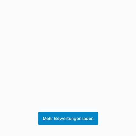
Herr Dr. Hunke ist ein sehr höflicher und zugewandter
Arzt, der sich Zeit nimmt, zuhört und seine Diagnose und...
Weiterlesen...
Me Mo
Die telefonische Erreichbarkeit ist sehr, sehr schlecht. Es
ist die meiste Zeit besetzt oder man hängt in der...
Weiterlesen...
Mehr Bewertungen laden