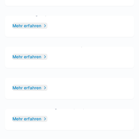
Frau Julia Weinert
Praxismanagerin, MFA
Mehr erfahren
Frau Emma Dentice
Laborleiterin an beiden Standorten, MFA
Mehr erfahren
Frau Natalia Gildner
Kauffrau im Gesundheitswesen
Mehr erfahren
Frau Manuela Kathmann-Sherriff
Medizinische Fachangestellte (MFA)
Mehr erfahren
Frau Irena Fricke
Pflegefachkraft