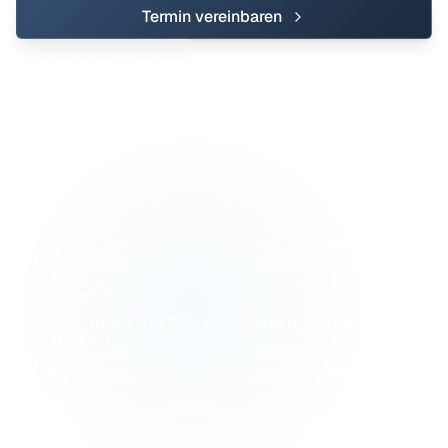
Termin vereinbaren
0541 271 12
Johannisstraße 19–20
0541 220 60
Am Salzmarkt 2
55+
VERTRAUEN IN DER JOHANNISSTRASSEN-P
RAXIS
2