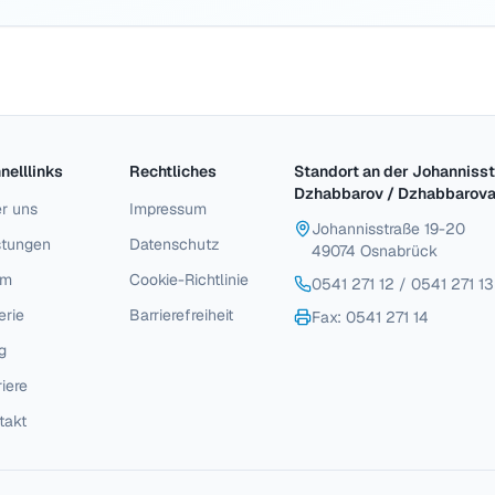
nelllinks
Rechtliches
Standort an der Johannisst
Dzhabbarov / Dzhabbarov
r uns
Impressum
Johannisstraße 19-20
stungen
Datenschutz
49074 Osnabrück
am
Cookie-Richtlinie
0541 271 12
/
0541 271 13
erie
Barrierefreiheit
Fax
: 0541 271 14
g
riere
takt