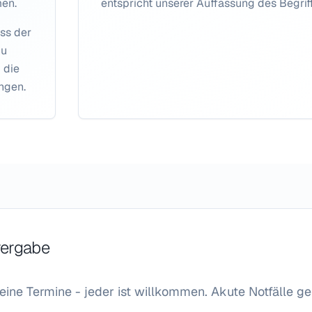
men.
entspricht unserer Auffassung des Begrif
ass der
zu
 die
ngen.
vergabe
ine Termine - jeder ist willkommen. Akute Notfälle ge