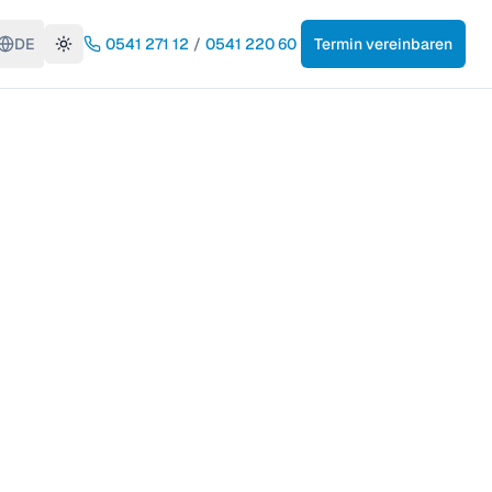
DE
0541 271 12
/
0541 220 60
Termin vereinbaren
Toggle theme