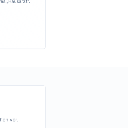
fes „Hausarzt".
hen vor.