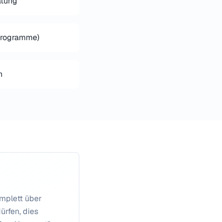
atung
rogramme)
n
omplett über
ürfen, dies