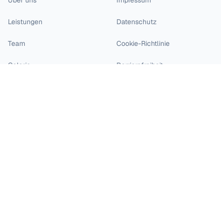
Über uns
Impressum
Leistungen
Datenschutz
Team
Cookie-Richtlinie
Galerie
Barrierefreiheit
Blog
Karriere
Kontakt
Standort an der Johannisstraße: Dzhabbarov / Dzhabbarova
Johannisstraße 19-20
49074 Osnabrück
0541 271 12
/
0541 271 13
Fax
: 0541 271 14