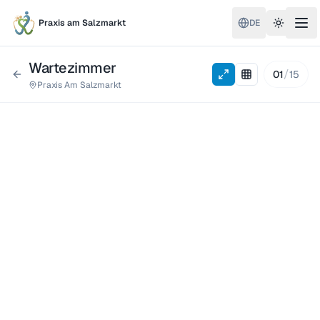
Praxis am Salzmarkt
DE
Toggle 
Wartezimmer
/
01
15
Praxis Am Salzmarkt