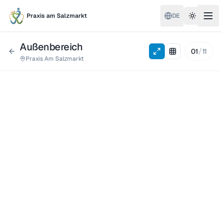
Praxis am Salzmarkt
DE
Toggle 
Außenbereich
/
01
11
Praxis Am Salzmarkt