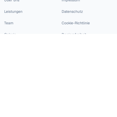
Über uns
Impressum
Leistungen
Datenschutz
Team
Cookie-Richtlinie
Galerie
Barrierefreiheit
Blog
Karriere
Kontakt
Standort an der Johannisstraße: Dzhabbarov / Dzhabbarova
Johannisstraße 19-20
49074 Osnabrück
0541 271 12
/
0541 271 13
Fax
: 0541 271 14