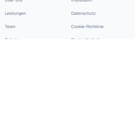
Über uns
Impressum
Leistungen
Datenschutz
Team
Cookie-Richtlinie
Galerie
Barrierefreiheit
Blog
Karriere
Kontakt
Standort an der Johannisstraße: Dzhabbarov / Dzhabbarova
Johannisstraße 19-20
49074 Osnabrück
0541 271 12
/
0541 271 13
Fax
: 0541 271 14