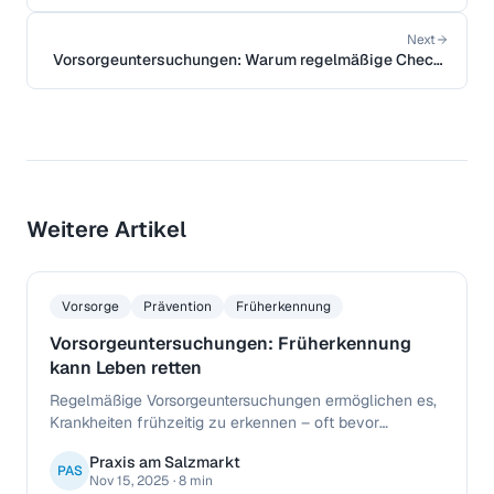
Bluthochdruck
Next
Vorsorgeuntersuchungen: Warum regelmäßige Check-
ups so wichtig sind
Weitere Artikel
Vorsorge
Prävention
Früherkennung
Vorsorgeuntersuchungen: Früherkennung
kann Leben retten
Regelmäßige Vorsorgeuntersuchungen ermöglichen es,
Krankheiten frühzeitig zu erkennen – oft bevor
Symptome auftreten. Erfahren Sie, welche Check-ups
Praxis am Salzmarkt
für Sie sinnvoll sind und wie Ihre Hausarztpraxis Sie
PAS
Nov 15, 2025
·
8 min
dabei unterstützt.