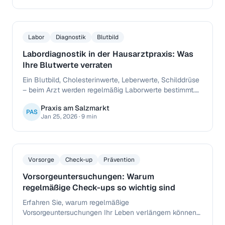
Labor
Diagnostik
Blutbild
Labordiagnostik in der Hausarztpraxis: Was
Ihre Blutwerte verraten
Ein Blutbild, Cholesterinwerte, Leberwerte, Schilddrüse
– beim Arzt werden regelmäßig Laborwerte bestimmt.
Was bedeuten diese Werte? Und wann sind
Praxis am Salzmarkt
Abweichungen behandlungsbedürftig? Wir erklären die
PAS
Jan 25, 2026
·
9 min
wichtigsten Parameter.
Vorsorge
Check-up
Prävention
Vorsorgeuntersuchungen: Warum
regelmäßige Check-ups so wichtig sind
Erfahren Sie, warum regelmäßige
Vorsorgeuntersuchungen Ihr Leben verlängern können
und welche Check-ups in welchem Alter empfohlen