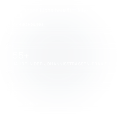
G
anzheitliche hausärztliche
VERSORGUNG
55+
JAHRE IN DER JOHANNISSTRASSEN-PRAXIS
2
STANDORTE