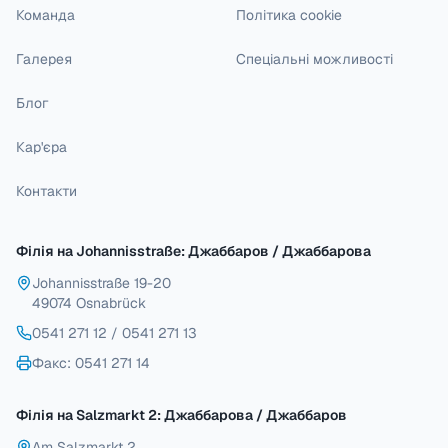
Команда
Політика cookie
Галерея
Спеціальні можливості
Блог
Кар'єра
Контакти
Філія на Johannisstraße: Джаббаров / Джаббарова
Johannisstraße 19-20
49074 Osnabrück
0541 271 12
/
0541 271 13
Факс
: 0541 271 14
Філія на Salzmarkt 2: Джаббарова / Джаббаров
Am Salzmarkt 2