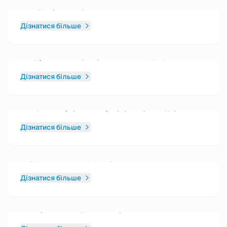
Менеджер клініки, MFA
Дізнатися більше
Пані Емма Дентіче
Завідувачка лабораторії на обох локаціях, MFA
Дізнатися більше
Пані Наталія Гільднер
Спеціаліст з управління у сфері охорони здоров'я
Дізнатися більше
Пані Мануела Катманн-Шеррифф
Медична асистентка (MFA)
Дізнатися більше
Пані Ірена Фріке
Кваліфікована медична сестра