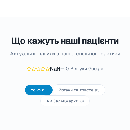
Що кажуть наші пацієнти
Актуальні відгуки з нашої спільної практики
NaN
—
0
Відгуки Google
Усі філії
Йоганнісштрассе
(
0
)
Ам Зальцмаркт
(
0
)