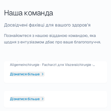
Наша команда
Досвідчені фахівці для вашого здоров'я
Познайомтеся з нашою відданою командою, яка
щодня з ентузіазмом дбає про ваше благополуччя.
Пан Рустам Джаббаров
Лікар загальної практики · Facharzt für
Allgemeinchirurgie · Facharzt для Viszeralchirurgie ·
Zusatzbezeichnung Proktologie
Дізнатися більше
Пані Ілона Джаббарова
Сімейна медицина
Дізнатися більше
Пані Юлія Вайнерт