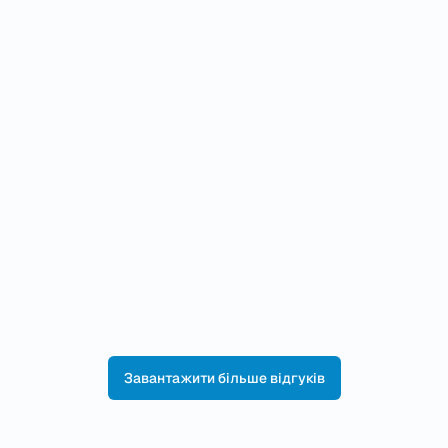
Herr Dr. Hunke ist ein sehr höflicher und zugewandter
Arzt, der sich Zeit nimmt, zuhört und seine Diagnose und...
Читати далі...
Me Mo
Die telefonische Erreichbarkeit ist sehr, sehr schlecht. Es
ist die meiste Zeit besetzt oder man hängt in der...
Читати далі...
Завантажити більше відгуків