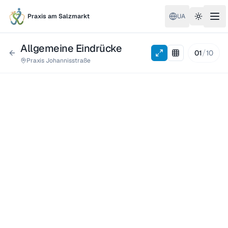
Praxis am Salzmarkt
UA
Toggle 
Allgemeine Eindrücke
/
01
10
Praxis Johannisstraße