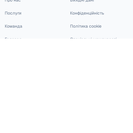
Про нас
Вихідні дані
Послуги
Конфіденційність
Команда
Політика cookie
Галерея
Спеціальні можливості
Блог
Кар'єра
Контакти
Філія на Johannisstraße: Джаббаров / Джаббарова
Johannisstraße 19-20
49074 Osnabrück
0541 271 12
/
0541 271 13
Факс
: 0541 271 14