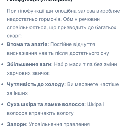
При гіпофункції щитоподібна залоза виробляє
недостатньо гормонів. Обмін речовин
сповільнюється, що призводить до багатьох
скарг:
Втома та апатія
: Постійне відчуття
виснаження навіть після достатнього сну
Збільшення ваги
: Набір маси тіла без зміни
харчових звичок
Чутливість до холоду
: Ви мерзнете частіше
за інших
Суха шкіра та ламке волосся
: Шкіра і
волосся втрачають вологу
Запори
: Уповільнення травлення