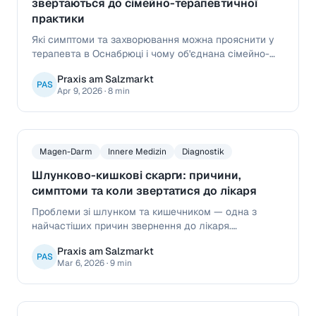
звертаються до сімейно-терапевтичної
практики
Які симптоми та захворювання можна прояснити у
терапевта в Оснабрюці і чому об'єднана сімейно-
терапевтична практика зручна для пацієнтів.
Praxis am Salzmarkt
PAS
Apr 9, 2026
·
8 min
Magen-Darm
Innere Medizin
Diagnostik
Шлунково-кишкові скарги: причини,
симптоми та коли звертатися до лікаря
Проблеми зі шлунком та кишечником — одна з
найчастіших причин звернення до лікаря.
Дізнайтеся, що може ховатися за болями в животі,
Praxis am Salzmarkt
печією та порушеннями травлення і коли важлива
PAS
Mar 6, 2026
·
9 min
лікарська допомога.