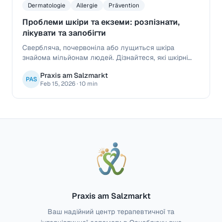
Dermatologie
Allergie
Prävention
Проблеми шкіри та екземи: розпізнати,
лікувати та запобігти
Свербляча, почервоніла або лущиться шкіра
знайома мільйонам людей. Дізнайтеся, які шкірні
проблеми може лікувати ваш сімейний лікар, що
Praxis am Salzmarkt
стоїть за екземами та як покращити здоров'я шкіри
PAS
Feb 15, 2026
·
10 min
надовго.
Praxis am Salzmarkt
Ваш надійний центр терапевтичної та