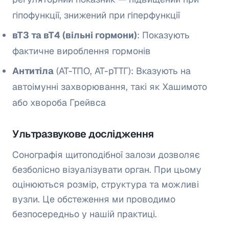
гіпофункції, знижений при гіперфункції
вТ3 та вТ4 (вільні гормони)
: Показують
фактичне вироблення гормонів
Антитіла
(АТ-ТПО, АТ-рТТГ): Вказують на
автоімунні захворювання, такі як Хашимото
або хвороба Грейвса
Ультразвукове дослідження
Сонографія щитоподібної залози дозволяє
безболісно візуалізувати орган. При цьому
оцінюються розмір, структура та можливі
вузли. Це обстеження ми проводимо
безпосередньо у нашій практиці.