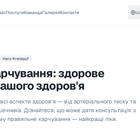
нас
Послуги
Команда
Галерея
Контакти
U
Herz-Kreislauf
арчування: здорове
вашого здоров'я
сі аспекти здоров'я — від артеріального тиску та
шечника. Дізнайтеся, що може дати консультація з
ому правильне харчування — найкращі ліки.