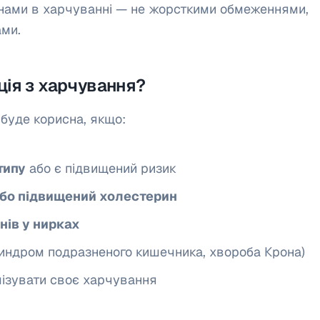
інами в харчуванні — не жорсткими обмеженнями,
ами.
ція з харчування?
 буде корисна, якщо:
типу
або є підвищений ризик
або підвищений холестерин
нів у нирках
индром подразненого кишечника, хвороба Крона)
ізувати своє харчування