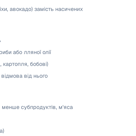
іхи, авокадо) замість насичених
ь
иби або лляної олії
, картопля, бобові)
відмова від нього
: менше субпродуктів, м'яса
а)