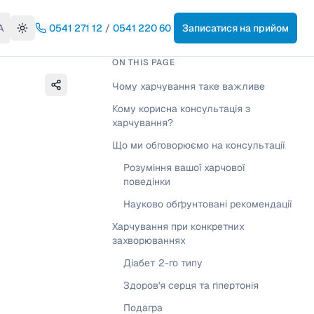
A
0541 271 12
/
0541 220 60
Записатися на прийом
Toggle theme
ON THIS PAGE
Чому харчування таке важливе
Кому корисна консультація з
харчування?
Що ми обговорюємо на консультації
Розуміння вашої харчової
поведінки
Науково обґрунтовані рекомендації
Харчування при конкретних
захворюваннях
Діабет 2-го типу
Здоров'я серця та гіпертонія
Подагра