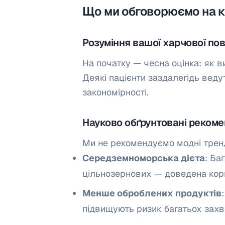
Що ми обговорюємо на к
Розуміння вашої харчової по
На початку — чесна оцінка: як в
Деякі пацієнти заздалегідь вед
закономірності.
Науково обґрунтовані рекоме
Ми не рекомендуємо модні тренд
Середземноморська дієта
: Ба
цільнозернових — доведена кор
Менше оброблених продуктів
підвищують ризик багатьох зах