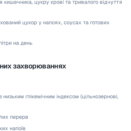
я кишечника, цукру крові та тривалого відчуття
хований цукор у напоях, соусах та готових
літри на день
тних захворюваннях
 низьким глікемічним індексом (цільнозернові,
алих перерв
ких напоїв