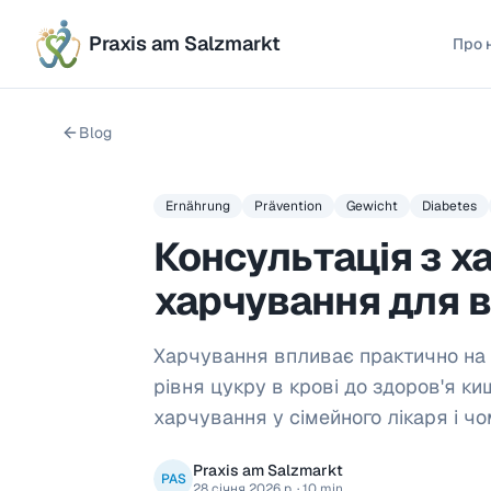
Praxis am Salzmarkt
Про 
Blog
Ernährung
Prävention
Gewicht
Diabetes
Консультація з х
харчування для 
Харчування впливає практично на в
рівня цукру в крові до здоров'я ки
харчування у сімейного лікаря і ч
Praxis am Salzmarkt
PAS
28 січня 2026 р.
·
10 min