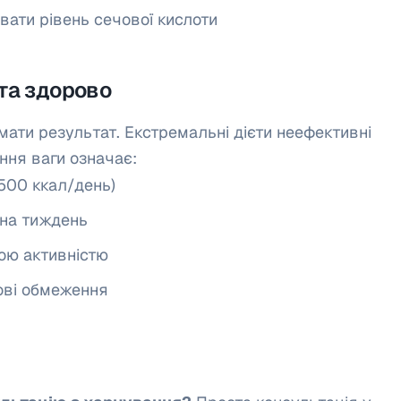
ати рівень сечової кислоти
 та здорово
мати результат. Екстремальні дієти неефективні
ння ваги означає:
500 ккал/день)
 на тиждень
ою активністю
кові обмеження