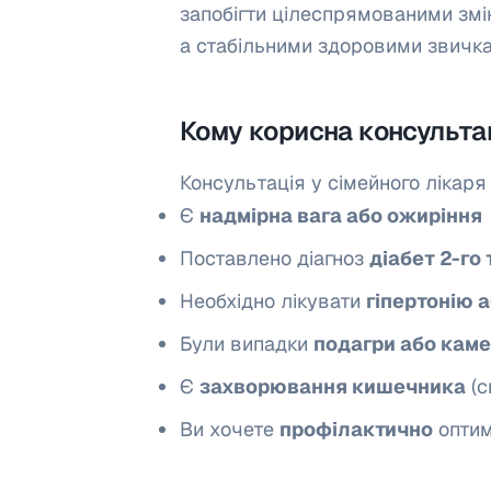
запобігти цілеспрямованими зм
а стабільними здоровими звичк
Кому корисна консульта
Консультація у сімейного лікаря
Є
надмірна вага або ожиріння
Поставлено діагноз
діабет 2-го 
Необхідно лікувати
гіпертонію 
Були випадки
подагри або каме
Є
захворювання кишечника
(с
Ви хочете
профілактично
оптим