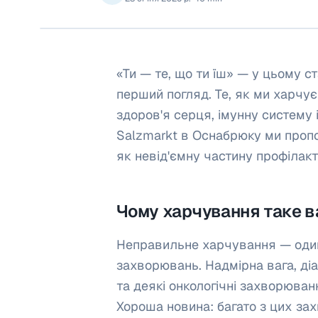
«Ти — те, що ти їш» — у цьому с
перший погляд. Те, як ми харчує
здоров'я серця, імунну систему і
Salzmarkt в Оснабрюку ми пропо
як невід'ємну частину профілакт
Чому харчування таке 
Неправильне харчування — один 
захворювань. Надмірна вага, діаб
та деякі онкологічні захворюванн
Хороша новина: багато з цих за