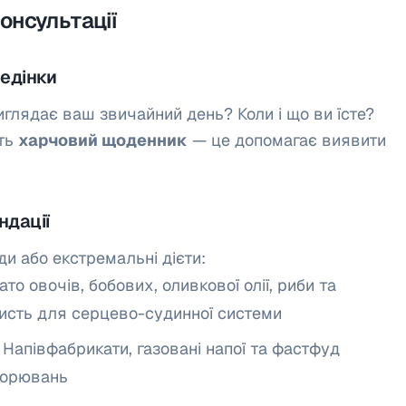
онсультації
ведінки
иглядає ваш звичайний день? Коли і що ви їсте?
уть
харчовий щоденник
— це допомагає виявити
ндації
и або екстремальні дієти:
гато овочів, бобових, оливкової олії, риби та
исть для серцево-судинної системи
: Напівфабрикати, газовані напої та фастфуд
ворювань