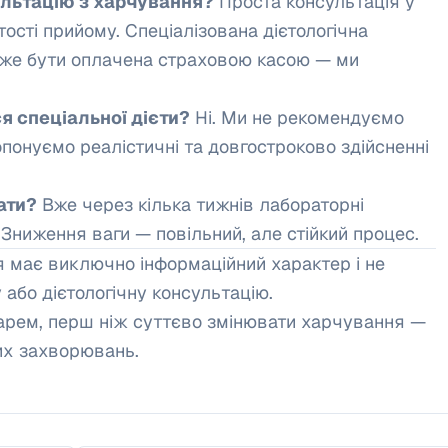
ультацію з харчування?
Проста консультація у
тості прийому. Спеціалізована дієтологічна
оже бути оплачена страховою касою — ми
я спеціальної дієти?
Ні. Ми не рекомендуємо
понуємо реалістичні та довгостроково здійсненні
ати?
Вже через кілька тижнів лабораторні
Зниження ваги — повільний, але стійкий процес.
я має виключно інформаційний характер і не
 або дієтологічну консультацію.
арем, перш ніж суттєво змінювати харчування —
их захворювань.