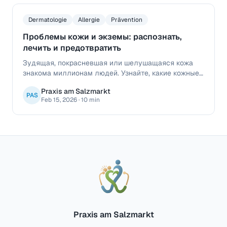
Dermatologie
Allergie
Prävention
Проблемы кожи и экземы: распознать,
лечить и предотвратить
Зудящая, покрасневшая или шелушащаяся кожа
знакома миллионам людей. Узнайте, какие кожные
проблемы может лечить ваш семейный врач, что
Praxis am Salzmarkt
стоит за экземами и как улучшить здоровье кожи
PAS
Feb 15, 2026
·
10 min
надолго.
Praxis am Salzmarkt