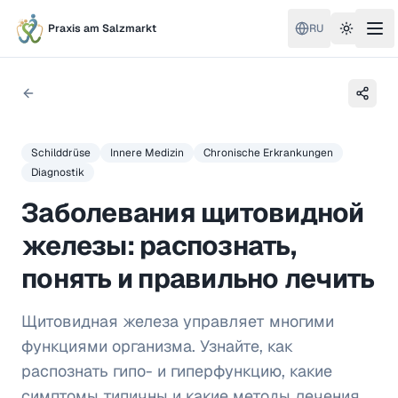
Praxis am Salzmarkt
RU
Toggle 
Schilddrüse
Innere Medizin
Chronische Erkrankungen
Diagnostik
Заболевания щитовидной
железы: распознать,
понять и правильно лечить
Щитовидная железа управляет многими
функциями организма. Узнайте, как
распознать гипо- и гиперфункцию, какие
симптомы типичны и какие методы лечения