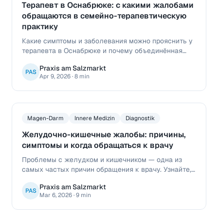
Терапевт в Оснабрюке: с какими жалобами
обращаются в семейно-терапевтическую
практику
Какие симптомы и заболевания можно прояснить у
терапевта в Оснабрюке и почему объединённая
семейно-терапевтическая практика удобна для
Praxis am Salzmarkt
пациентов.
PAS
Apr 9, 2026
·
8 min
Magen-Darm
Innere Medizin
Diagnostik
Желудочно-кишечные жалобы: причины,
симптомы и когда обращаться к врачу
Проблемы с желудком и кишечником — одна из
самых частых причин обращения к врачу. Узнайте,
что может скрываться за болями в животе, изжогой
Praxis am Salzmarkt
и нарушениями пищеварения и когда важна
PAS
Mar 6, 2026
·
9 min
врачебная помощь.