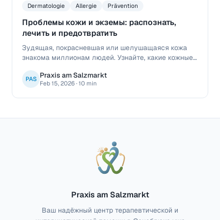
Dermatologie
Allergie
Prävention
Проблемы кожи и экземы: распознать,
лечить и предотвратить
Зудящая, покрасневшая или шелушащаяся кожа
знакома миллионам людей. Узнайте, какие кожные
проблемы может лечить ваш семейный врач, что
Praxis am Salzmarkt
стоит за экземами и как улучшить здоровье кожи
PAS
Feb 15, 2026
·
10 min
надолго.
Praxis am Salzmarkt
Ваш надёжный центр терапевтической и