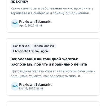
практику
Какие симптомы и заболевания можно прояснить у
терапевта в Оснабрюке и почему объединённая
семейно-терапевтическая практика удобна для
Praxis am Salzmarkt
пациентов.
PAS
Apr 9, 2026
·
8 min
Schilddrüse
Innere Medizin
Chronische Erkrankungen
Заболевания щитовидной железы:
распознать, понять и правильно лечить
Щитовидная железа управляет многими функциями
организма. Узнайте, как распознать гипо- и
гиперфункцию, какие симптомы типичны и какие
Praxis am Salzmarkt
методы лечения доступны.
PAS
Mar 5, 2026
·
8 min