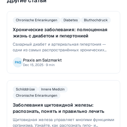
Другие статьи
Chronische Erkrankungen
Diabetes
Bluthochdruck
Хронические заболевания: полноценная
жизнь с диабетом и гипертонией
Сахарный диабет и артериальная гипертония —
одни из самых распространённых хронических
заболеваний в Германии. При правильном
Praxis am Salzmarkt
наблюдении и подходящем плане лечения
PAS
Dec 15, 2025
·
9 min
пациенты могут вести активную и полноценную
жизнь.
Schilddrüse
Innere Medizin
Chronische Erkrankungen
Заболевания щитовидной железы:
распознать, понять и правильно лечить
Щитовидная железа управляет многими функциями
организма. Узнайте, как распознать гипо- и