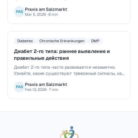
гиперфункцию, какие симптомы типичны и какие
Praxis am Salzmarkt
методы лечения доступны.
PAS
Mar 5, 2026
·
8 min
Diabetes
Chronische Erkrankungen
DMP
Диабет 2-го типа: раннее выявление и
правильные действия
Диабет 2-го типа часто развивается незаметно.
Узнайте, какие существуют тревожные сигналы, как
проходит диагностика и какие возможности
Praxis am Salzmarkt
лечения предлагает семейный врач.
PAS
Feb 12, 2026
·
7 min