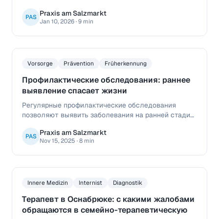
специфичных для пола. Обзор важнейших
Praxis am Salzmarkt
скринингов и почему регулярные проверки
PAS
Jan 10, 2026
·
9 min
здоровья так важны.
Vorsorge
Prävention
Früherkennung
Профилактические обследования: раннее
выявление спасает жизни
Регулярные профилактические обследования
позволяют выявить заболевания на ранней стадии
— часто ещё до появления симптомов. Узнайте,
Praxis am Salzmarkt
какие чекапы рекомендованы именно вам и как
PAS
Nov 15, 2025
·
8 min
наша практика поможет вам в этом.
Innere Medizin
Internist
Diagnostik
Терапевт в Оснабрюке: с какими жалобами
обращаются в семейно-терапевтическую